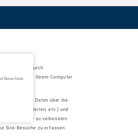
Informationen durch
r Webbrowser auf Ihrem Computer
uf Ihrem Gerät
ät zu erkennen, Daten über die
 aufgerufene Seiten, etc.) und
 um die Website zu verbessern.
ie Site-Besuche zu erfassen.