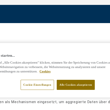
ps://www.tarkett.de
(die „Website“) erfassen wir eventuell 
starten...
 Beispiel durch Action-Tags, Cookies oder Zählpixel die Ih
f „Alle Cookies akzeptieren“ klicken, stimmen Sie der Speicherung von Cookies a
Websitenavigation zu verbessern, die Websitenutzung zu analysieren und unsere
emühungen zu unterstützen.
Cookies
 entfernbare Datendatei) erlaubt es unseren Systemen, Ihr Ger
Cookie-Einstellungen
Alle Cookies akzeptieren
der Website zu erfassen (Datum und Uhrzeit der Verbindung,
ermöglicht es uns auch, statistische Analysen durchzuführen,
en als Mechanismen eingesetzt, um aggregierte Daten über d