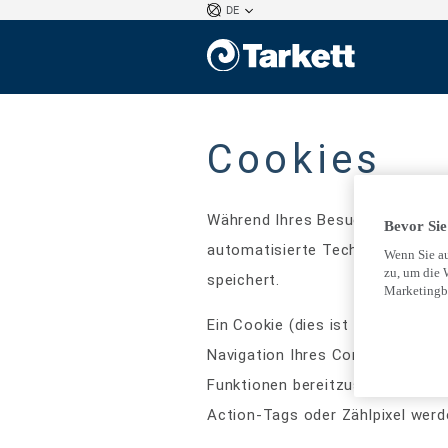
DE
Cookies
Während Ihres Besuchs auf
htt
Bevor Sie 
automatisierte Technologie, zum
Wenn Sie au
zu, um die 
speichert.
Marketingb
Ein Cookie (dies ist eine kleine
Navigation Ihres Computers auf 
Funktionen bereitzustellen. Er 
Action-Tags oder Zählpixel werd